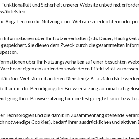
 Funktionalität und Sicherheit unserer Website unbedingt erforde
währleisten.
ne Angaben, um die Nutzung einer Website zu erleichtern oder pers
Informationen über Ihr Nutzerverhalten (z.B. Dauer, Häufigkeit 
e gespeichert. Sie dienen dem Zweck durch die gesammelten Infor
zupassen.
formationen über Ihr Nutzungsverhalten auf einer besuchten Websi
e Werbeanzeigen einzublenden sowie deren Effektivität zu messen
vität einer Website mit anderen Diensten (z.B. sozialen Netzwerk
telbar mit der Beendigung der Browsersitzung automatisch gelös
digung Ihrer Browsersitzung für eine festgelegte Dauer bzw. bis Si
arer Technologien und die damit im Zusammenhang stehende Verar
isch notwendige Cookies), bedarf Ihrer ausdrücklichen und aktiven
 verwenden wir auf unserer Website ausschließlich transiente, te