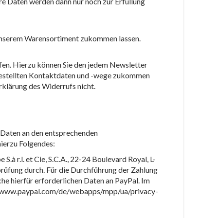
hre Daten werden dann nur noch zur Erfüllung
s unserem Warensortiment zukommen lassen.
ufen. Hierzu können Sie den jedem Newsletter
g gestellten Kontaktdaten und -wege zukommen
Erklärung des Widerrufs nicht.
n Daten an den entsprechenden
 hierzu Folgendes:
 r.l. et Cie, S.C.A., 22-24 Boulevard Royal, L-
rüfung durch. Für die Durchführung der Zahlung
e hierfür erforderlichen Daten an PayPal. Im
://www.paypal.com/de/webapps/mpp/ua/privacy-