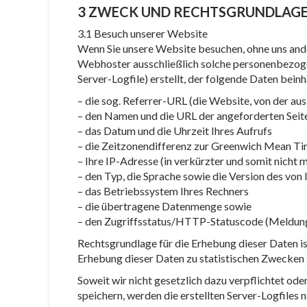
3 ZWECK UND RECHTSGRUNDLAGE
3.1 Besuch unserer Website
Wenn Sie unsere Website besuchen, ohne uns ande
Webhoster ausschließlich solche personenbezogen
Server-Logfile) erstellt, der folgende Daten beinh
– die sog. Referrer-URL (die Website, von der a
– den Namen und die URL der angeforderten Seit
– das Datum und die Uhrzeit Ihres Aufrufs
– die Zeitzonendifferenz zur Greenwich Mean 
– Ihre IP-Adresse (in verkürzter und somit nicht
– den Typ, die Sprache sowie die Version des v
– das Betriebssystem Ihres Rechners
– die übertragene Datenmenge sowie
– den Zugriffsstatus/HTTP-Statuscode (Meldung,
Rechtsgrundlage für die Erhebung dieser Daten ist
Erhebung dieser Daten zu statistischen Zwecken s
Soweit wir nicht gesetzlich dazu verpflichtet o
speichern, werden die erstellten Server-Logfiles