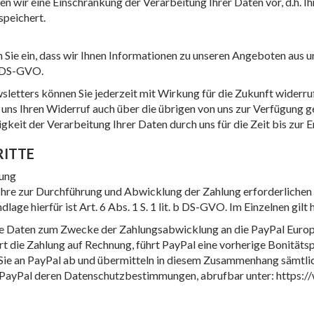
en wir eine Einschränkung der Verarbeitung Ihrer Daten vor, d.h. I
speichert.
n Sie ein, dass wir Ihnen Informationen zu unseren Angeboten au
 a DS-GVO.
sletters können Sie jederzeit mit Wirkung für die Zukunft widerr
e uns Ihren Widerruf auch über die übrigen von uns zur Verfügun
gkeit der Verarbeitung Ihrer Daten durch uns für die Zeit bis zur 
RITTE
lung
 Ihre zur Durchführung und Abwicklung der Zahlung erforderliche
age hierfür ist Art. 6 Abs. 1 S. 1 lit. b DS-GVO. Im Einzelnen gilt
 Daten zum Zwecke der Zahlungsabwicklung an die PayPal Europe S.à
die Zahlung auf Rechnung, führt PayPal eine vorherige Bonitätsp
Sie an PayPal ab und übermitteln in diesem Zusammenhang sämtlich
r PayPal deren Datenschutzbestimmungen, abrufbar unter: https