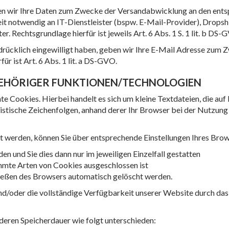
en wir Ihre Daten zum Zwecke der Versandabwicklung an den ents
it notwendig an IT-Dienstleister (bspw. E-Mail-Provider), Dropsh
. Rechtsgrundlage hierfür ist jeweils Art. 6 Abs. 1 S. 1 lit. b DS-
sdrücklich eingewilligt haben, geben wir Ihre E-Mail Adresse zum
ür ist Art. 6 Abs. 1 lit. a DS-GVO.
GEHÖRIGER FUNKTIONEN/TECHNOLOGIEN
e Cookies. Hierbei handelt es sich um kleine Textdateien, die au
stische Zeichenfolgen, anhand derer Ihr Browser bei der Nutzung 
t werden, können Sie über entsprechende Einstellungen Ihres Brow
en und Sie dies dann nur im jeweiligen Einzelfall gestatten
immte Arten von Cookies ausgeschlossen ist
ließen des Browsers automatisch gelöscht werden.
 und/oder die vollständige Verfügbarkeit unserer Website durch d
deren Speicherdauer wie folgt unterschieden: