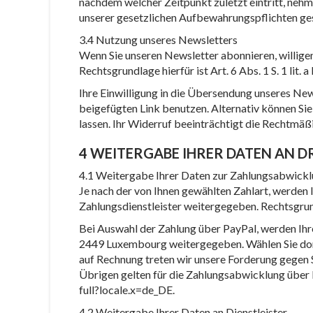
nachdem welcher Zeitpunkt zuletzt eintritt, nehm
unserer gesetzlichen Aufbewahrungspflichten ge
3.4 Nutzung unseres Newsletters
Wenn Sie unseren Newsletter abonnieren, willige
Rechtsgrundlage hierfür ist Art. 6 Abs. 1 S. 1 lit.
Ihre Einwilligung in die Übersendung unseres New
beigefügten Link benutzen. Alternativ können Si
lassen. Ihr Widerruf beeinträchtigt die Rechtmäßi
4 WEITERGABE IHRER DATEN AN D
4.1 Weitergabe Ihrer Daten zur Zahlungsabwick
Je nach der von Ihnen gewählten Zahlart, werden
Zahlungsdienstleister weitergegeben. Rechtsgrundl
Bei Auswahl der Zahlung über PayPal, werden Ihre
2449 Luxembourg weitergegeben. Wählen Sie dort 
auf Rechnung treten wir unsere Forderung gegen 
Übrigen gelten für die Zahlungsabwicklung übe
full?locale.x=de_DE.
4.2 Weitergabe Ihrer Daten an Dienstleister